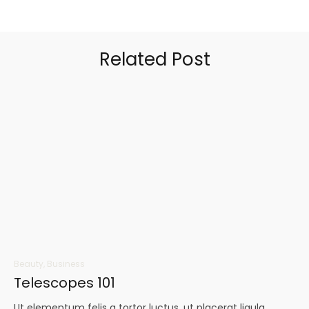
Related Post
Beauty
,
Business
Telescopes 101
Ut elementum felis a tortor luctus, ut placerat ligula